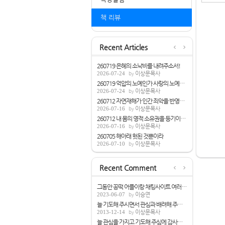
책 리뷰
Recent Articles
260719 은혜의 소낙비를 내려주소서!
2026-07-24
이상문목사
260719 억압의 노예인가 사랑의 노예인가(롬...
2026-07-24
이상문목사
260712 자연재해가 인간 죄악을 반영하는가?
2026-07-16
이상문목사
260712 내 몸의 영적 소유권을 등기이전하라...
2026-07-16
이상문목사
260705 해아래 헛된 것뿐이라
2026-07-10
이상문목사
Recent Comment
그동안 꽁떡 어플이랑 채팅사이트 여러개 쓰...
2023-06-07
이승연
늘 기도해 주시면서 관심과 배려해 주심해 ...
2013-12-14
이상문목사
늘 관심을 가지고 기도해 주심에 감사합니다.