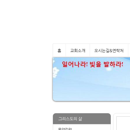
홈
교회소개
오시는길&연락처
그리스도의 삶
목양칼럼