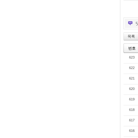
목록
번호
623
622
621
620
619
618
617
616