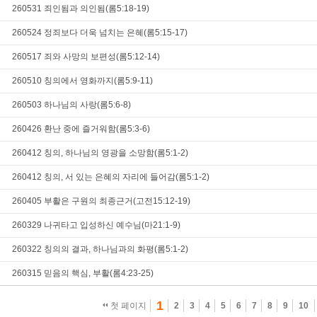
260531 죄인됨과 의인됨(롬5:18-19)
260524 정죄보다 더욱 넘치는 은혜(롬5:15-17)
260517 죄와 사망의 보편성(롬5:12-14)
260510 칭의에서 영화까지(롬5:9-11)
260503 하나님의 사랑(롬5:6-8)
260426 환난 중에 즐거워함(롬5:3-6)
260412 칭의, 하나님의 영광을 소망함(롬5:1-2)
260412 칭의, 서 있는 은혜의 자리에 들어감(롬5:1-2)
260405 부활은 구원의 최종근거(고전15:12-19)
260329 나귀타고 입성하신 예수님(마21:1-9)
260322 칭의의 결과, 하나님과의 화평(롬5:1-2)
260315 믿음의 핵심, 부활(롬4:23-25)
1
첫 페이지
2
3
4
5
6
7
8
9
10