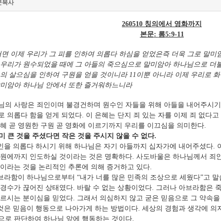
문목사
260510
칭의에서 영화까지
본문
:
롬
5:9-11
면 이제 우리가 그 피를 인하여 의롭다 하심을 얻었은즉 더욱 그로 말
 우리가 원수되었을 때에 그 아들의 죽으심으로 말미암아 하나님으로 더
그의 살으심을 인하여 구원을 얻을 것이니라
11
이뿐 아니라 이제 우리로 화
말미암아 하나님 안에서 또한 즐거워하느니라
님의 사랑은 죄인이며 불경건하며 원수인 자들을 위해 아들을 내어주시기
로 의롭다 함을 얻게 되었다
.
이 은혜는 단지 죄 있는 자를 이제 죄 없다
은혜 곧 영원한 구원 곧 영화에 이르기까지 우리를 이끄심을 의미한다
.
미 큰 것을 주셨다면 작은 것을 주시지 않을 수 없다
.
인을 의롭다 하시기 위해 하나님은 자기 아들까지 십자가에 내어주셨다
.
구원에까지 인도하실 것이라는 것은 명확하다
.
사도바울은 하나님께서 죄인
것이라는 것을 논리적인 추론에 의해 증거하고 있다
.
브라함이 하나님으로부터
“
내가 너를 많은 민족의 조상으로 세웠다
”
고 
 경수가 끊어진 상태였다
.
바랄 수 없는 상황이었다
.
그러나 아브라함은 죽
부르시는 분이심을 믿었다
.
그래서 의심하지 않고 굳은 믿음으로 그 약속을
것은 믿음이 행동으로 나아가게 하는 방법이다
.
세상의 경험과 생각에 의
으로 판단하여 하나님 앞에 행동하는 것이다
.