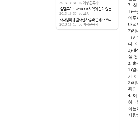
2013-10-31
이상문목사
2.
칭
할렐루야! Go4Jesus 사역이 믿지 않는 모든...
1)
구
2013-10-30
고송
이루
하나님의 영원하신 사랑과 은혜가 우리뿐아...
내적
2013-10-15
이상문목사
2)
하
그만
다
.
3)
세
실 
3.
화
1)
원
게 
2)
하
광의
4.
이
하나
하늘
자랑