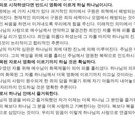
의로 시작하셨다면 반드시 영화에 이르게 하실 하나님이시다
.
원에는 세 가지 시제가 있다 과거적인 의미에서 구원은 죄책에서 해방되
어진다
.
현재적인 의미에서 구원은 죄의 세력이나 오염에서 해방되는 것
인 싸움을 하면서 이겨내도록 우리에게 힘을 주신다
.
미래적인 의미에서 
나님의 사랑으로 예수님께서 연약하고 불경건한 죄인인 자를 위해 피를 
두실 리가 없으시다
.
죄인을 의롭다 하셨는데 그 자를 마지막 하나님의 
이것이 논리적이고 합리적인 추론이다
.
상의 마지막 심판은 하나님의 죄에 대한 진노에 의해 이루어진다
.
주님은 
것이다
.
그의 백성을 위해 피를 흘리신 주님께서 영원한 복락으로 인도하시
목된 자로서 영화에 이르기까지 하실 것은 확실하다
.
수였던 자를 위해 예수님이 화목제물이 되어 피를 흘리셨다
.
하나님의 의
하여 화목된 그 자를 하나님께서 더욱 영화에 이르기까지 이끄실 것이라는
나님의 사랑이 원수되게 한 죄의 담을 허물기 위해 자기 아들까지 내어놓
 자리까지 인도하실 것은 명확한 추론이다
로서 하나님 안에서 즐거워한다
.
님의 영광을 바라고 즐거워했던 자가 이제는 더욱 하나님 그 분만을 즐거
의 복보다 하나님 그 분을 더욱 사랑하고 기뻐한다는 것이다
.
복보다 복을
으로 삼았다는 것이다
.
우리의 믿음이 이렇게 하나님의 사랑으로 연결되어