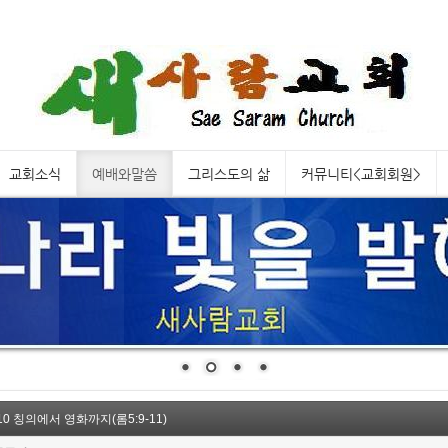
교회소식
예배와말씀
그리스도의 삶
커뮤니티<교회회원>
10 칭의에서 영화까지(롬5:9-11)