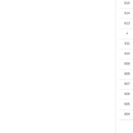
615
614
613
»
611
610
609
608
607
606
605
604