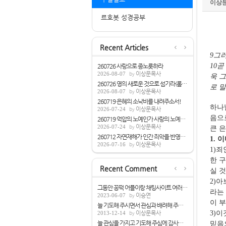
이상
르호봇 성경공부
Recent Articles
9
그러
10
곧
260726 사랑으로 종노릇하라
2026-08-07
이상문목사
욱 
260726 영의 새로운 것으로 섬기라(롬7:1-6)
로 
2026-08-07
이상문목사
260719 은혜의 소낙비를 내려주소서!
하나
2026-07-24
이상문목사
음으
260719 억압의 노예인가 사랑의 노예인가(롬...
2026-07-24
이상문목사
큰 
260712 자연재해가 인간 죄악을 반영하는가?
1.
이
2026-07-16
이상문목사
1)
죄
한 
Recent Comment
실 
2)
아
그동안 꽁떡 어플이랑 채팅사이트 여러개 쓰...
라는
2023-06-07
이승연
이 
늘 기도해 주시면서 관심과 배려해 주심해 ...
3)
이
2013-12-14
이상문목사
늘 관심을 가지고 기도해 주심에 감사합니다.
믿음