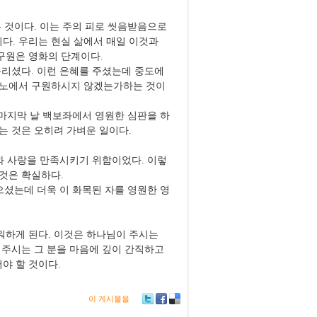
는 것이다
.
이는 주의 피로 씻음받음으로
이다
.
우리는 현실 삶에서 매일 이것과
구원은 영화의 단계이다
.
흘리셨다
.
이런 은혜를 주셨는데 중도에
진노에서 구원하시지 않겠는가하는 것이
마지막 날 백보좌에서 영원한 심판을 하
는 것은 오히려 가벼운 일이다
.
와 사랑을 만족시키기 위함이었다
.
이렇
 것은 확실하다
.
으셨는데 더욱 이 화목된 자를 영원한 영
워하게 된다
.
이것은 하나님이 주시는
 주시는 그 분을 마음에 깊이 간직하고
야 할 것이다
.
이 게시물을
Tw
Fa
De