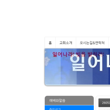
홈
교회소개
오시는길&연락처
예배와말씀
2605
주일설교