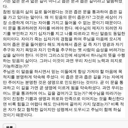
가는 넓은 문과 넓은 길이 아니고 좁은 문과 좁은 길이라고 말씀하셨
다
.
참된 믿음의 삶의 길로 들어왔다는 것은 좁은 문을 통과하여 좁은 길
을 가고 있다는 말이다
.
왜 이 믿음의 문이 좁은가
?
그것은 세상이 가
장 소중하게 여기는 자아를 가지고 들어올 수 없는 문이기 때문이다
.
이 문을 통과하려면 자아를 버려야 한다
.
예수님의 제자가 되려면 자
기를 부인하고 자기 십자가를 지고 나를 따르라고 하신 말씀도 동일한
의미이다
.
자아가 죽는 십자가의 경험을 하여 주님을 마음에 모시게
되어 좁은 문을 들어왔다 해도 계속해서 좁은 길 즉 자기 영광과 자기
추구와 자기 욕망과 자기 만족을 추구하는 옛 사람의 습성을 버려가는
삶을 살아야 한다
.
이것이 그리스도인에 세상에서 하나님의 뜻을 수행
하는 믿음의 삶이다
.
그러니 이것이 과연 우리 자신의 노력과 의지로
가능하겠는가
?
주님은 이 말씀을 하시면서 믿는 이들에게 항상 가져야 할 마음에 목
적지를 분명하게 약속해 주셨다
.
이 좁은 문과 좁은 길을 가는 자에게
만 주어지는 분명한 것은 생명으로 인도된다는 것이다
.
곧 이 문을 통
과하고 이 길을 가면 곧 생명에 이르게 됨을 약속하셨다
.
과연 우리는
어느 문을 통과하여 어느 길을 걸어가고 있는가
?
예수님을 따라가는
것이 진정한 기쁨과 생명과 위로와 만족으로 이어지는 것을 확신한다
면 비록 힘들고 어렵다 해도 인내하며 끝까지 가지 않겠는가
?
비록 적
은 자가 찾고 협착한 길이지만 성령께서 도우시고 주님이 함께 하실
것이기 때문이다
.
목록