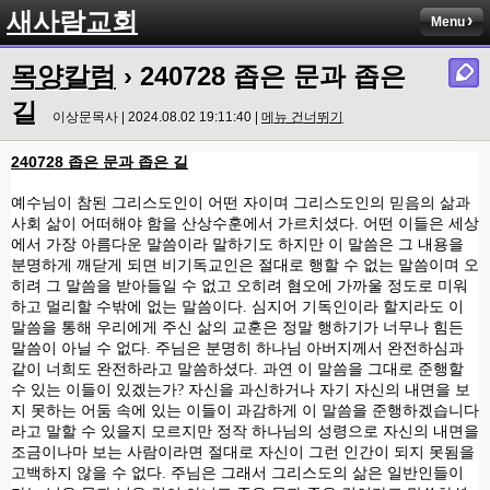
새사람교회
Menu
목양칼럼
› 240728 좁은 문과 좁은
길
이상문목사 | 2024.08.02 19:11:40 |
메뉴 건너뛰기
240728 좁은 문과 좁은 길
예수님이 참된 그리스도인이 어떤 자이며 그리스도인의 믿음의 삶과
사회 삶이 어떠해야 함을 산상수훈에서 가르치셨다
.
어떤 이들은 세상
에서 가장 아름다운 말씀이라 말하기도 하지만 이 말씀은 그 내용을
분명하게 깨닫게 되면 비기독교인은 절대로 행할 수 없는 말씀이며 오
히려 그 말씀을 받아들일 수 없고 오히려 혐오에 가까울 정도로 미워
하고 멀리할 수밖에 없는 말씀이다
.
심지어 기독인이라 할지라도 이
말씀을 통해 우리에게 주신 삶의 교훈은 정말 행하기가 너무나 힘든
말씀이 아닐 수 없다
.
주님은 분명히 하나님 아버지께서 완전하심과
같이 너희도 완전하라고 말씀하셨다
.
과연 이 말씀을 그대로 준행할
수 있는 이들이 있겠는가
?
자신을 과신하거나 자기 자신의 내면을 보
지 못하는 어둠 속에 있는 이들이 과감하게 이 말씀을 준행하겠습니다
라고 말할 수 있을지 모르지만 정작 하나님의 성령으로 자신의 내면을
조금이나마 보는 사람이라면 절대로 자신이 그런 인간이 되지 못됨을
고백하지 않을 수 없다
.
주님은 그래서 그리스도의 삶은 일반인들이