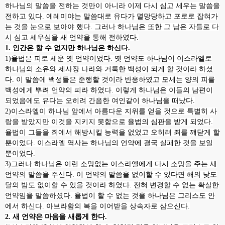
하나님의 말씀을 전하는 것만이 아니라 이제 다시 심고 세우는 말씀을
전하고 있다
.
예레미야는 말씀대로 유다가 멸망당하고 포로로 잡혀가
는 것을 눈으로 보아야 했다
.
그러나 하나님은 또한 그 남은 자들로 다
시 심고 세우심을 새 언약을 통해 전하였다
.
1.
인간은 할 수 없지만 하나님은 하신다
.
1)
율법은 피로 세운 옛 언약이었다
.
옛 언약도 하나님이 이스라엘로
하나님의 소유와 제사장 나라와 거룩한 백성이 되게 할 것이라 하셨
다
.
이 말씀에 백성들은 준행할 것이라 반응하였고 모세는 양의 피를
백성에게 뿌려 언약의 피라 하였다
.
이렇게 하나님은 이들의 남편이
되었음에도 유다는 오히려 간음한 여인같이 하나님을 떠났다
.
2)
이스라엘이 하나님 앞에서 아름다운 지위를 얻을 것으로 특별히 사
랑을 받았지만 이것을 지키지 못함으로 율법의 심판을 받게 되었다
.
율법이 그들을 죄에서 해방시킬 능력을 없었고 오히려 죄를 꺠닫게 할
뿐이었다
.
이스라엘 역사는 하나님의 언약에 결국 실패한 것을 보일
뿐이었다
.
3)
그러나 하나님은 이런 소망없는 이스라엘에게 다시 소망을 주는 새
언약의 말씀을 주신다
.
이 언약의 말씀을 없이할 수 있다면 해의 낮도
달의 밤도 없이할 수 있을 것이라 하였다
.
전혀 변경할 수 없는 확실한
언약임을 말씀하셨다
.
율법이 할 수 없는 것을 하나님은 그리스도 안
에서 하신다
.
아브라함의 복을 이어받을 상속자로 삼으신다
.
2.
새 언약은 마음을 새롭게 한다
.