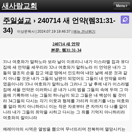
새사람교회
Menu
주일설교
› 240714 새 언약(렘31:31-
34)
이상문목사 | 2024.07.19 18:46:37 |
메뉴 건너뛰기
240714
새 언약
본문
:
렘
31:31-34
31
나 여호와가 말하노라 보라 날이 이르리니 내가 이스라엘 집과 유다
집에 새 언약을 세우리라
32
나 여호와가 말하노라 이 언약은 내가 그
들의 열조의 손을 잡고 애굽 땅에서 인도하여 내던 날에 세운 것과 같
지 아니할 것은 내가 그들의 남편이 되었어도 그들이 내 언약을 파하
였음이니라
33
나 여호와가 말하노라 그러나 그 날 후에 내가 이스라엘
집에 세울 언약은 이러하니 곧 내가 나의 법을 그들의 속에 두며 그 마
음에 기록하여 나는 그들의 하나님이 되고 그들은 내 백성이 될 것이
라
34
그들의 다시는 각기 이웃과 형제를 가리켜 이르기를 너는 여호와
를 알라 하지 아니하리니 이는 작은 자로부터 큰 자까지 다 나를 앎이
니라 내가 그들의 죄악을 사하고 다시는 그 죄를 기억지 아니하리라
여호와의 말이니라
예레미야의 사역은 열방을 뽑으며 무너뜨리며 전복하며 멸망시키는