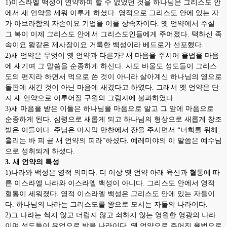
1)
이스라엘 백성이 연약하여 할 수 없었던 것을 하나님은 그리스도 안
에서 새 언약을 세워 이루게 하셨다
.
영적으로 그리스도 안에 있는 자
가 아브라함의 자손이요 기업을 이을 상속자이다
.
옛 언약에서 주실
그 복이 이제 그리스도 안에서 그리스도인들에게 주어졌다
.
택하신 족
속이요 왕같은 제사장이요 거룩한 백성이라 베드로가 선포했다
.
2)
새 언약은 무엇이 옛 언약과 다른가
?
새 마음을 주시어 율법을 마음
에 새기며 그 말씀을 순종하게 하신다
.
사도 바울도 성도들이 그리스
도의 편지라 하면서 먹으로 쓴 것이 아니라 살아계신 하나님의 영으로
돌판에 새긴 것이 아닌 마음에 새겼다고 하였다
.
그래서 옛 언약은 단
지 새 언약으로 이루어질 구원의 그림자에 불과하였다
.
3)
새 마음을 받은 이들은 하나님을 마음으로 알고 그 앞에 마음으로
순종하게 된다
.
심령으로 새롭게 되고 하나님의 형상으로 새롭게 창조
받은 이들이다
.
주님은 마지막 만찬에서 잔을 주시면서
“
너희를 위해
흘리는 바 피 곧 새 언약의 피라
”
하셨다
.
예레미야의 이 말씀은 예수님
으로 성취되게 하셨다
.
3.
새 언약의 특성
1)
나라와 백성은 영적 의미다
.
더 이상 옛 언약 아래 육신과 혈통에 따
른 이스라엘 나라와 이스라엘 백성이 아니다
.
그리스도 안에서 영적
혈통이 세워졌다
.
영적 이스라엘 백성은 그리스도 안에 있는 자들이
다
.
하나님의 나라는 그리스도를 왕으로 모시는 자들의 나라이다
.
2)
그 나라는 썩지 않고 더럽지 않고 쇠하지 않는 영원한 영광의 나라
이며 성도들이 유업으로 받을 나라이다
.
옛 언약으로 주어진 율법으로